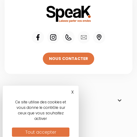
NOUS CONTACTER
Visitez une de
X
Masquer le bandeau des co

NOS BOUTIQUES
Ce site utilise des cookies et
vous donne le contrôle sur
ceux que vous souhaitez
activer
Nos engagements
Tout accepter