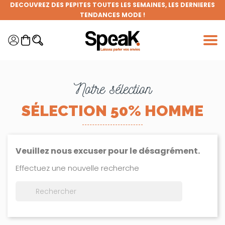
Panneau de gestion des cookies
DÉCOUVREZ DES PÉPITES TOUTES LES SEMAINES, LES DERNIÈRES
TENDANCES MODE !
FRAIS DE PORT OFFERTS DÈS 50€ D'ACHAT (HORS REMISES)
DEVENEZ MEMBRE DE LA CLIQUE ET BÉNÉFICIEZ DE NOMBREUX
AVANTAGES !
Notre sélection
GRANDE BRADERIE : TOUTES VOS ENVIES À PRIX RONDS !
SÉLECTION 50% HOMME
Veuillez nous excuser pour le désagrément.
Effectuez une nouvelle recherche
