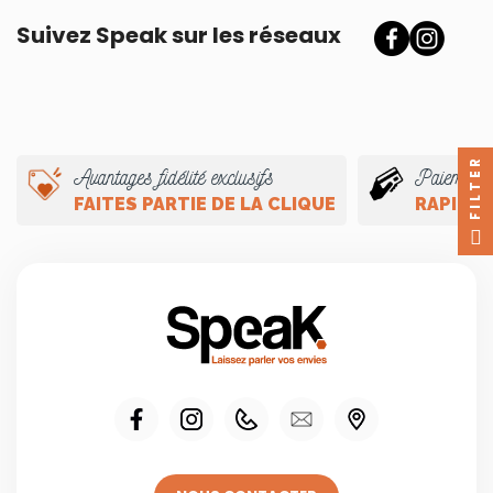
Suivez Speak sur les réseaux
FILTER
Avantages fidélité exclusifs
Paiement 
FAITES PARTIE DE LA CLIQUE
RAPIDE 