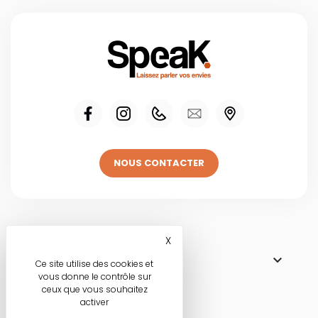
NOUS CONTACTER
Visitez une de
X
Masquer le bandeau des co

NOS BOUTIQUES
Ce site utilise des cookies et
vous donne le contrôle sur
ceux que vous souhaitez
activer