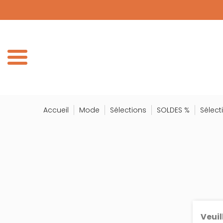
Panneau de gestion des cookies
DÉCOUV
DE
Accueil
Mode
Sélections
SOLDES %
Sélec
Veuil