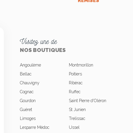
REMISES
Visitez une de
NOS BOUTIQUES
Angoulème
Montmorillon
Bellac
Poitiers
Chauvigny
Ribérac
okies
Cognac
Ruffec
Gourdon
Saint Pierre d'Oléron
Guéret
St Junien
Limoges
Trelissac
Lesparre Médoc
Ussel