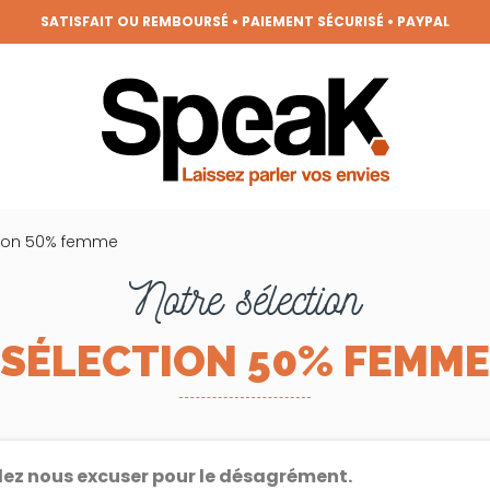
REZ DES PÉPITES TOUTES LES SEMAINES, LES DERNIÈRES TENDANCES
FRAIS DE PORT OFFERTS DÈS 50€ D'ACHAT (HORS REMISES)
VENEZ MEMBRE DE LA CLIQUE ET BÉNÉFICIEZ DE NOMBREUX AVANTAGE
GRANDE BRADERIE : TOUTES VOS ENVIES À PRIX RONDS !
tion 50% femme
Notre sélection
SÉLECTION 50% FEMME
lez nous excuser pour le désagrément.