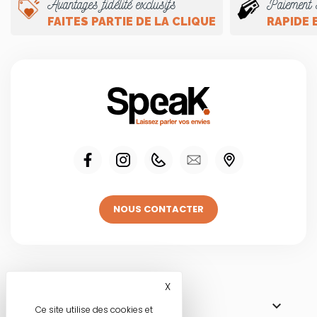
Avantages fidélité exclusifs
Paiement 
FAITES PARTIE DE LA CLIQUE
RAPIDE 
NOUS CONTACTER
Visitez une de
X
Masquer le bandeau des co

NOS BOUTIQUES
Ce site utilise des cookies et