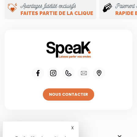
Avantages fidélité exclusifs
Paiement 
FAITES PARTIE DE LA CLIQUE
RAPIDE 
NOUS CONTACTER
Visitez une de
X
Masquer le bandeau des co

NOS BOUTIQUES