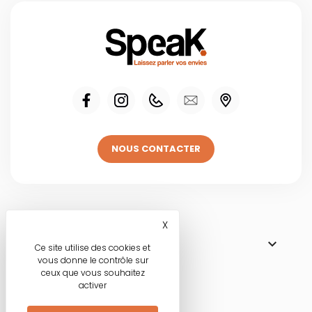
NOUS CONTACTER
Visitez une de
X
Masquer le bandeau des co

NOS BOUTIQUES
Ce site utilise des cookies et
vous donne le contrôle sur
ceux que vous souhaitez
activer