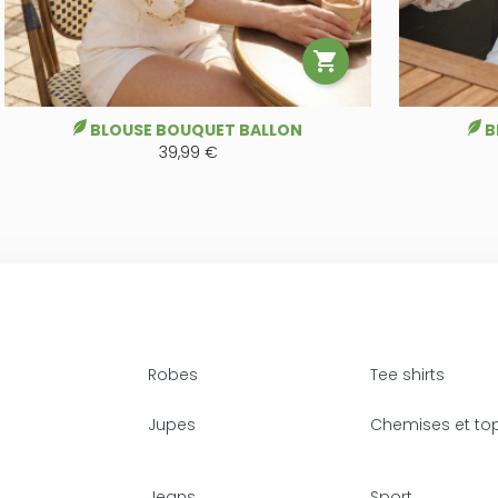

BLOUSE BOUQUET BALLON
B
39,99 €
Robes
Tee shirts
Jupes
Chemises et to
Jeans
Sport