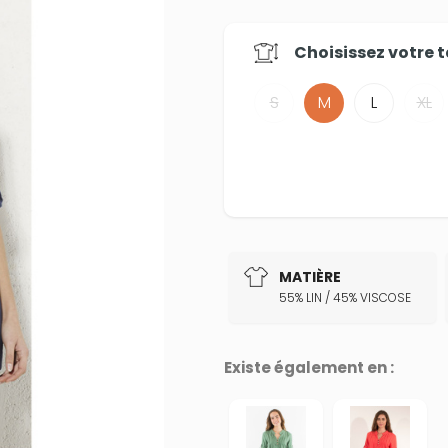
Choisissez votre
t
S
M
L
XL
MATIÈRE
55% LIN / 45% VISCOSE
Existe également en :