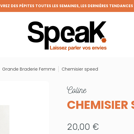
REZ DES PÉPITES TOUTES LES SEMAINES, LES DERNIÈRES TENDANCES
FRAIS DE PORT OFFERTS DÈS 50€ D'ACHAT (HORS REMISES)
VENEZ MEMBRE DE LA CLIQUE ET BÉNÉFICIEZ DE NOMBREUX AVANTAGE
GRANDE BRADERIE : TOUTES VOS ENVIES À PRIX RONDS !
Grande Braderie Femme
Chemisier speed
coline
CHEMISIER 
20,00 €