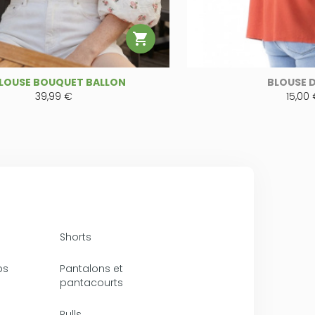

LOUSE BOUQUET BALLON
BLOUSE 
39,99 €
15,00
Shorts
ps
Pantalons et
pantacourts
Pulls