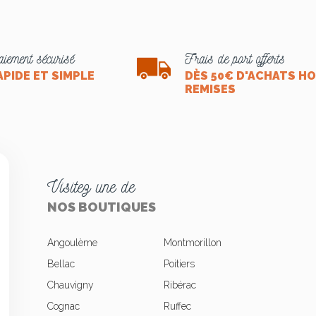
iement sécurisé
Frais de port offerts
APIDE ET SIMPLE
DÈS 50€ D'ACHATS H
REMISES
Visitez une de
NOS BOUTIQUES
Angoulème
Montmorillon
Bellac
Poitiers
Chauvigny
Ribérac
okies
Cognac
Ruffec