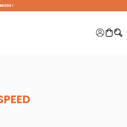
 MODE !
S !
SPEED