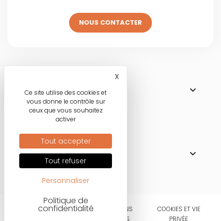
NOUS CONTACTER
Visitez une de
X
Masquer le bandeau des co

NOS BOUTIQUES
Ce site utilise des cookies et
vous donne le contrôle sur
ceux que vous souhaitez
activer
Nos engagements
Tout accepter

MODE RESPONSABLE
Tout refuser
Personnaliser
Politique de
confidentialité
CONDITIONS
MENTIONS
COOKIES ET VIE
D'UTILISATIONS
LÉGALES
PRIVÉE