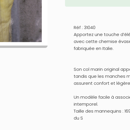
Réf : 31040
Apportez une touche d’él
avec cette chemise évasé
fabriquée en Italie.
Son col marin original app
tandis que les manches mi
assurent confort et légère
Un modèle facile à associer
intemporel.
Taille des mannequins : 1
du S