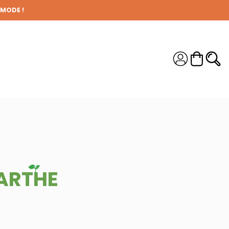
 MODE !
S !
ARTHE