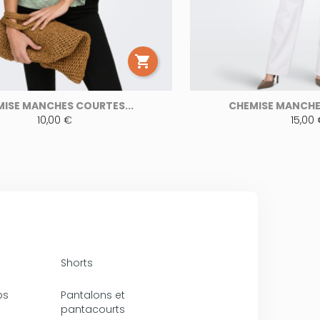

ISE MANCHES COURTES...
CHEMISE MANCHE
10,00 €
15,00
Shorts
ps
Pantalons et
pantacourts