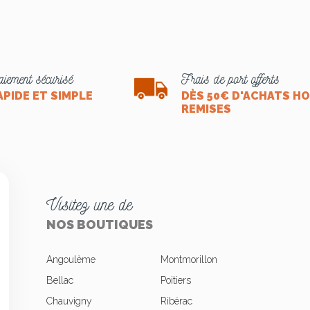
iement sécurisé
Frais de port offerts
APIDE ET SIMPLE
DÈS 50€ D'ACHATS H
REMISES
Visitez une de
NOS BOUTIQUES
Angoulème
Montmorillon
Bellac
Poitiers
Chauvigny
Ribérac