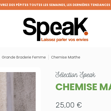
REZ DES PÉPITES TOUTES LES SEMAINES, LES DERNIÈRES TENDANCES
FRAIS DE PORT OFFERTS DÈS 50€ D'ACHAT (HORS REMISES)
VENEZ MEMBRE DE LA CLIQUE ET BÉNÉFICIEZ DE NOMBREUX AVANTAGE
GRANDE BRADERIE : TOUTES VOS ENVIES À PRIX RONDS !
Grande Braderie Femme
Chemise Marthe
sélection
Speak
CHEMISE M
25,00 €