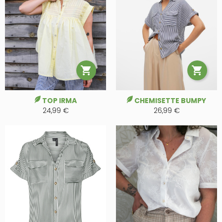


TOP IRMA
CHEMISETTE BUMPY
24,99 €
26,99 €