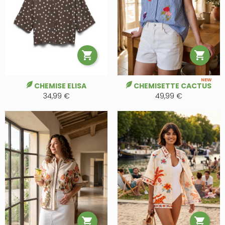


NEW
CHEMISE ELISA
CHEMISETTE CACTUS
34,99 €
49,99 €

