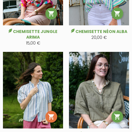


CHEMISETTE JUNGLE
CHEMISETTE NÉON ALBA
ARIMA
20,00 €
15,00 €

