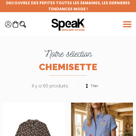
Panneau de gestion des cookies
FRAIS DE PORT OFFERTS DÈS 50€ D'ACHAT (HORS REMISES)
DEVENEZ MEMBRE DE LA CLIQUE ET BÉNÉFICIEZ DE NOMBREUX
AVANTAGES !
GRANDE BRADERIE : TOUTES VOS ENVIES À PRIX RONDS !
Notre sélection
CHEMISETTE
Il y a 60 produits.
Trier