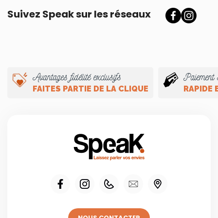
Suivez Speak sur les réseaux
Avantages fidélité exclusifs
Paiement 
FAITES PARTIE DE LA CLIQUE
RAPIDE 
NOUS CONTACTER