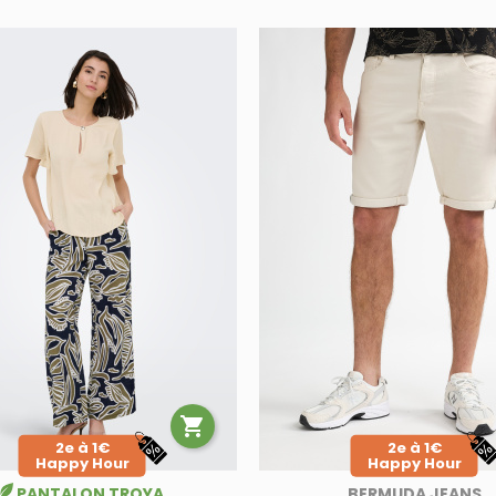

2e à 1€
2e à 1€
Happy Hour
Happy Hour
PANTALON TROYA
BERMUDA JEANS