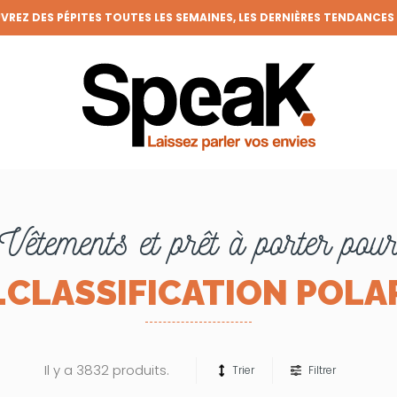
REZ DES PÉPITES TOUTES LES SEMAINES, LES DERNIÈRES TENDANCES
FRAIS DE PORT OFFERTS DÈS 50€ D'ACHAT (HORS REMISES)
VENEZ MEMBRE DE LA CLIQUE ET BÉNÉFICIEZ DE NOMBREUX AVANTAGE
GRANDE BRADERIE : TOUTES VOS ENVIES À PRIX RONDS !
Vêtements et prêt à porter pou
.CLASSIFICATION POLA
Il y a 3832 produits.
Trier
Filtrer