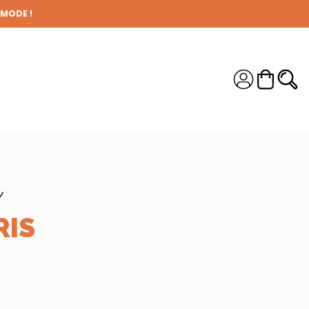
 MODE !
S !
r
RIS