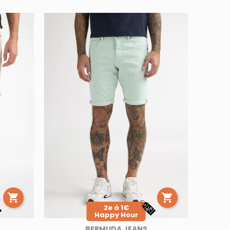


2e à 1€
Happy Hour
BERMUDA JEANS