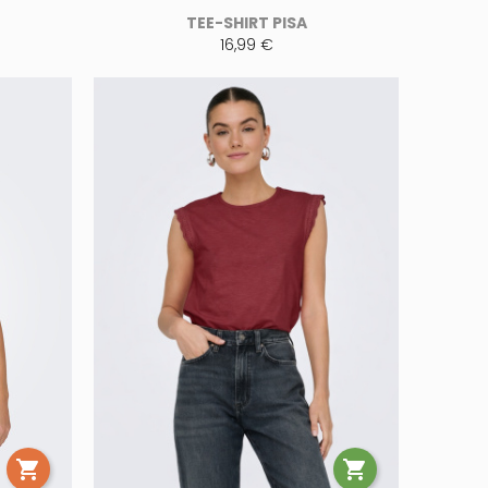
TEE-SHIRT PISA
16,99 €

