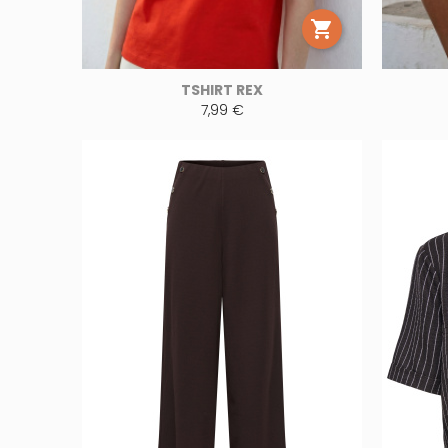

TSHIRT REX
7,99 €