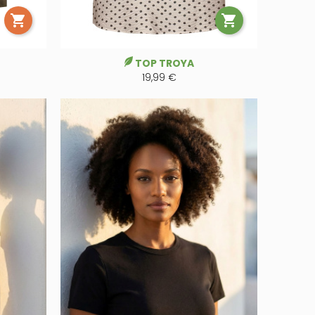


TOP TROYA
19,99 €