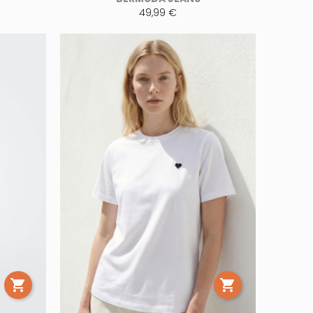
49,99 €

