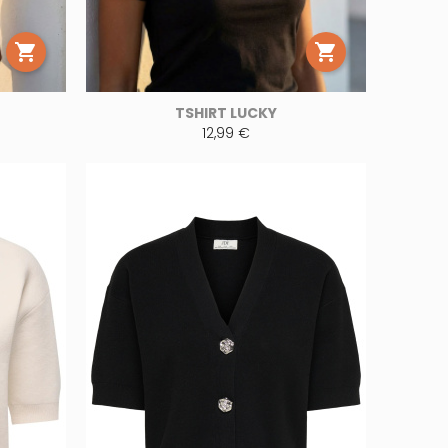


TSHIRT LUCKY
12,99 €