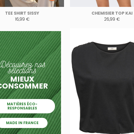
TEE SHIRT SISSY
CHEMISIER TOP KAI
16,99 €
26,99 €
Découvrez nos
sélections
MIEUX
CONSOMMER
MATIÈRES ÉCO-
RESPONSABLES
MADE IN FRANCE