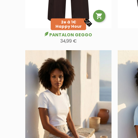

2e à 1€
Happy Hour
PANTALON GEGGO
34,99 €