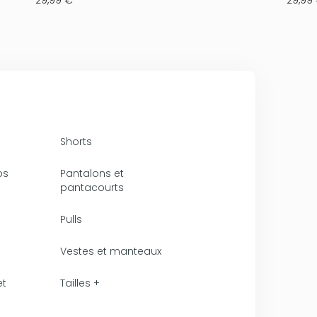
Shorts
ps
Pantalons et
pantacourts
Pulls
Vestes et manteaux
et
Tailles +