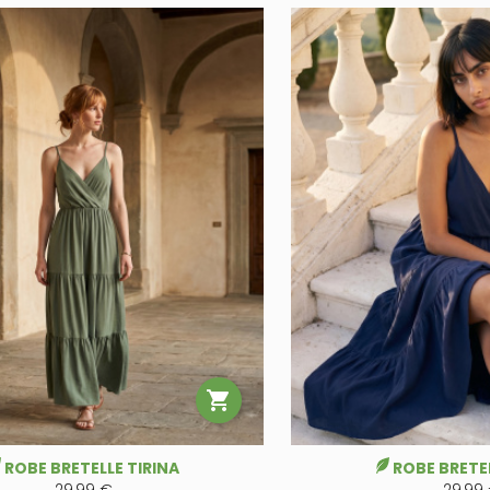

ROBE BRETELLE TIRINA
ROBE BRETEL
29,99 €
29,99