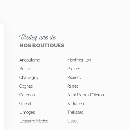
Visitez une de
NOS BOUTIQUES
Angoulème
Montmorillon
Bellac
Poitiers
Chauvigny
Ribérac
okies
Cognac
Ruffec
Gourdon
Saint Pierre d'Oléron
Guéret
St Junien
Limoges
Trelissac
Lesparre Médoc
Ussel