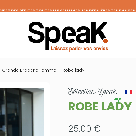
REZ DES PÉPITES TOUTES LES SEMAINES, LES DERNIÈRES TENDANCES
FRAIS DE PORT OFFERTS DÈS 50€ D'ACHAT (HORS REMISES)
VENEZ MEMBRE DE LA CLIQUE ET BÉNÉFICIEZ DE NOMBREUX AVANTAGE
GRANDE BRADERIE : TOUTES VOS ENVIES À PRIX RONDS !
Grande Braderie Femme
Robe lady
sélection
Speak
ROBE LADY
25,00 €