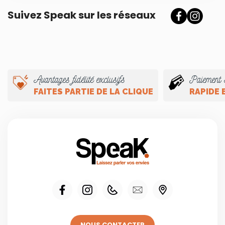
Suivez Speak sur les réseaux
Avantages fidélité exclusifs
Paiement 
FAITES PARTIE DE LA CLIQUE
RAPIDE 
NOUS CONTACTER