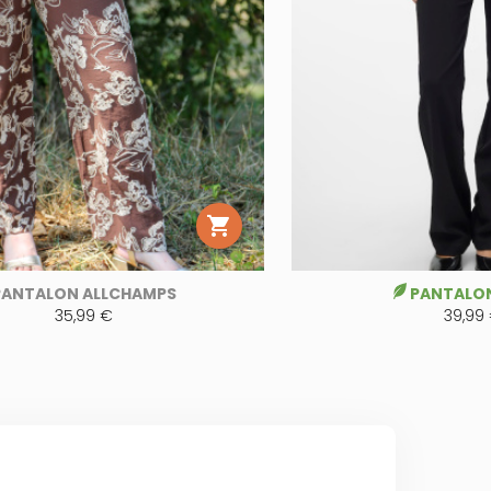

PANTALON ALLCHAMPS
PANTALON
35,99 €
39,99