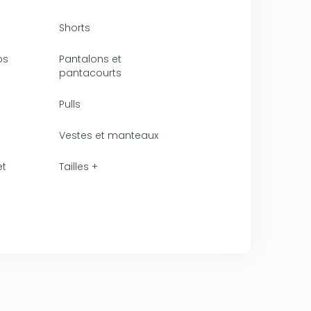
Shorts
ps
Pantalons et
pantacourts
Pulls
Vestes et manteaux
et
Tailles +