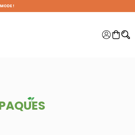
 MODE !
S !
 PAQUES