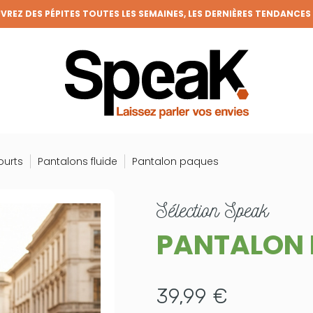
REZ DES PÉPITES TOUTES LES SEMAINES, LES DERNIÈRES TENDANCES
FRAIS DE PORT OFFERTS DÈS 50€ D'ACHAT (HORS REMISES)
VENEZ MEMBRE DE LA CLIQUE ET BÉNÉFICIEZ DE NOMBREUX AVANTAGE
GRANDE BRADERIE : TOUTES VOS ENVIES À PRIX RONDS !
ourts
Pantalons fluide
Pantalon paques
sélection
Speak
PANTALON
39,99 €