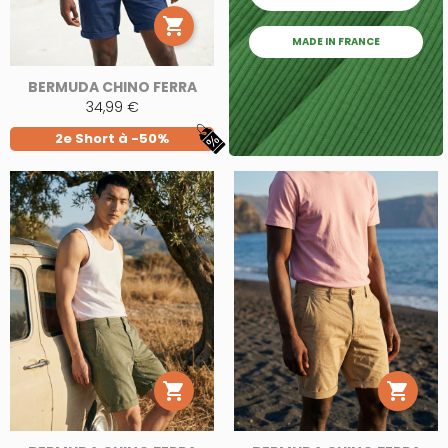

MADE IN FRANCE
BERMUDA CHINO FERRA
34,99 €
2e Short à -50%

