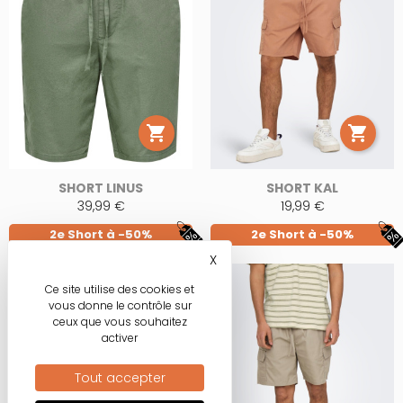


SHORT LINUS
SHORT KAL
39,99 €
19,99 €
2e Short à -50%
2e Short à -50%
X
Masquer le bandeau des co
Ce site utilise des cookies et
vous donne le contrôle sur
ceux que vous souhaitez
activer
Tout accepter