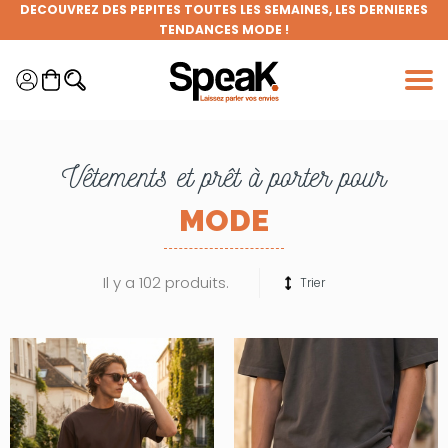
Panneau de gestion des cookies
FRAIS DE PORT OFFERTS DÈS 50€ D'ACHAT (HORS REMISES)
DEVENEZ MEMBRE DE LA CLIQUE ET BÉNÉFICIEZ DE NOMBREUX
AVANTAGES !
GRANDE BRADERIE : TOUTES VOS ENVIES À PRIX RONDS !
Vêtements et prêt à porter pour
MODE
Il y a 102 produits.
Trier