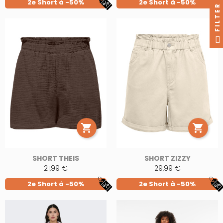
2e Short à -50%
2e Short à -50%
FILTER


SHORT THEIS
SHORT ZIZZY
21,99 €
29,99 €
2e Short à -50%
2e Short à -50%