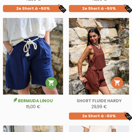
2e Short à -50%
2e Short à -50%


BERMUDA LINOU
SHORT FLUIDE HARDY
15,00 €
29,99 €
2e Short à -50%