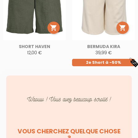


SHORT HAVEN
BERMUDA KIRA
12,00 €
39,99 €
2e Short à -50%
Waouw ! Vous avez beaucoup scrollé !
VOUS CHERCHEZ QUELQUE CHOSE
?