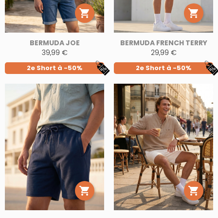


BERMUDA JOE
BERMUDA FRENCH TERRY
39,99 €
29,99 €
2e Short à -50%
2e Short à -50%

