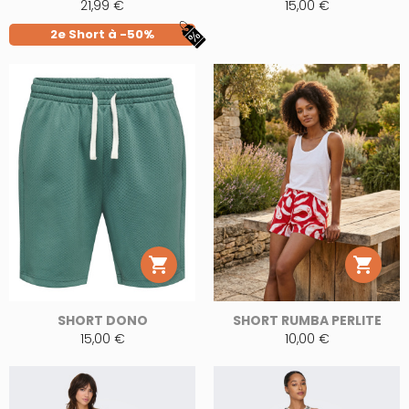
21,99 €
15,00 €
2e Short à -50%


SHORT DONO
SHORT RUMBA PERLITE
15,00 €
10,00 €