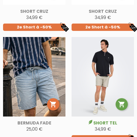
SHORT CRUZ
SHORT CRUZ
34,99 €
34,99 €
2e Short à -50%
2e Short à -50%


BERMUDA FADE
SHORT TEL
25,00 €
34,99 €