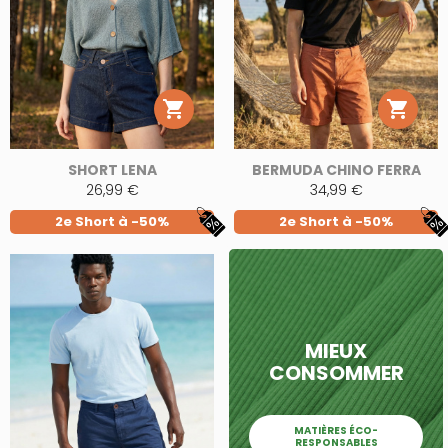


SHORT LENA
BERMUDA CHINO FERRA
26,99 €
34,99 €
2e Short à -50%
2e Short à -50%
MIEUX
CONSOMMER
MATIÈRES ÉCO-
RESPONSABLES