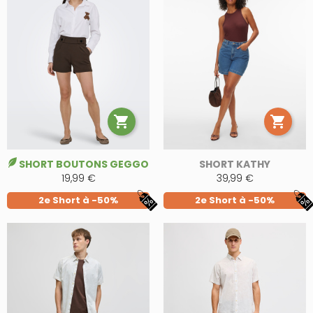


SHORT BOUTONS GEGGO
SHORT KATHY
19,99 €
39,99 €
2e Short à -50%
2e Short à -50%