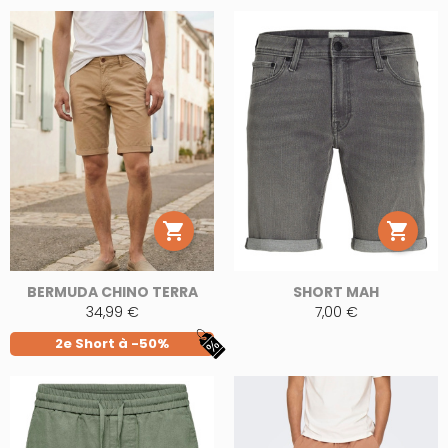


BERMUDA CHINO TERRA
SHORT MAH
34,99 €
7,00 €
2e Short à -50%