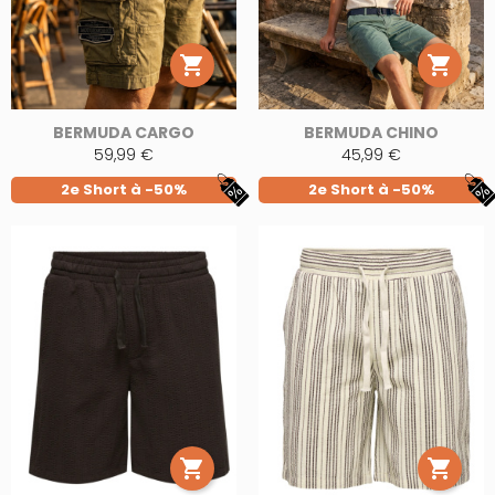


BERMUDA CARGO
BERMUDA CHINO
59,99 €
45,99 €
2e Short à -50%
2e Short à -50%

