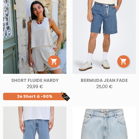


SHORT FLUIDE HARDY
BERMUDA JEAN FADE
29,99 €
25,00 €
2e Short à -50%