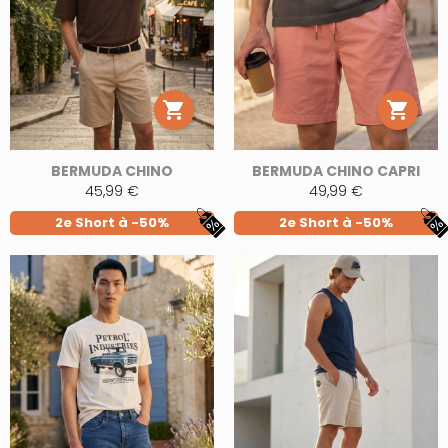


BERMUDA CHINO
BERMUDA CHINO CAPRI
45,99 €
49,99 €
2e Short à -50%
2e Short à -50%