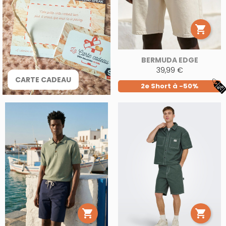

BERMUDA EDGE
39,99 €
CARTE CADEAU
2e Short à -50%

