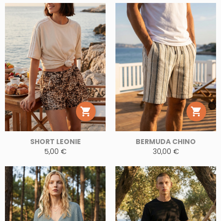


SHORT LEONIE
BERMUDA CHINO
5,00 €
30,00 €