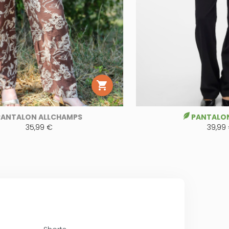

PANTALON ALLCHAMPS
PANTALON
35,99 €
39,99