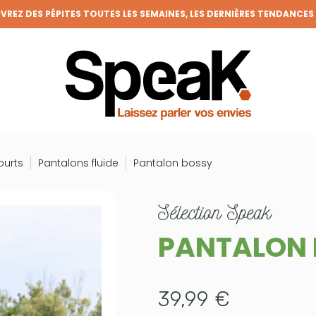
REZ DES PÉPITES TOUTES LES SEMAINES, LES DERNIÈRES TENDANCES
FRAIS DE PORT OFFERTS DÈS 50€ D'ACHAT (HORS REMISES)
VENEZ MEMBRE DE LA CLIQUE ET BÉNÉFICIEZ DE NOMBREUX AVANTAGE
GRANDE BRADERIE : TOUTES VOS ENVIES À PRIX RONDS !
ourts
Pantalons fluide
Pantalon bossy
sélection
Speak
PANTALON
39,99 €