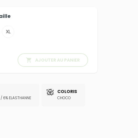
aille
XL

AJOUTER AU PANIER
COLORIS
E / 6% ELASTHANNE
CHOCO