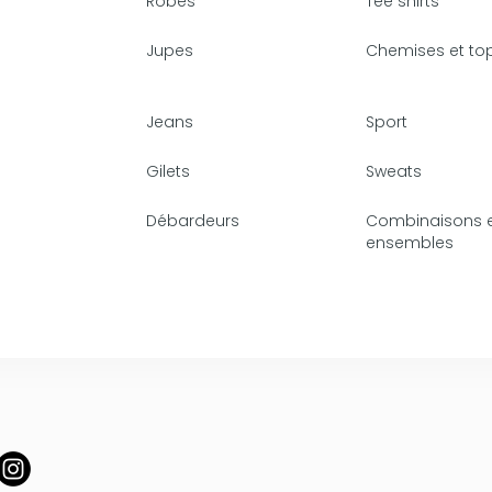
Robes
Tee shirts
Jupes
Chemises et to
Jeans
Sport
Gilets
Sweats
Débardeurs
Combinaisons 
ensembles