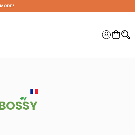
 MODE !
S !
 BOSSY