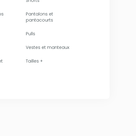
Shorts
ps
Pantalons et
pantacourts
Pulls
Vestes et manteaux
et
Tailles +