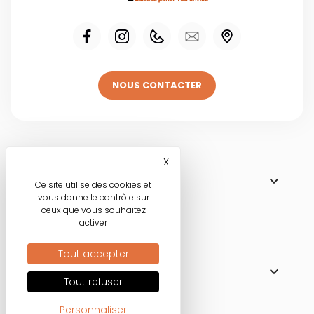
NOUS CONTACTER
Visitez une de
X
Masquer le bandeau des co

NOS BOUTIQUES
Ce site utilise des cookies et
vous donne le contrôle sur
ceux que vous souhaitez
activer
Nos engagements
Tout accepter

MODE RESPONSABLE
Tout refuser
Personnaliser