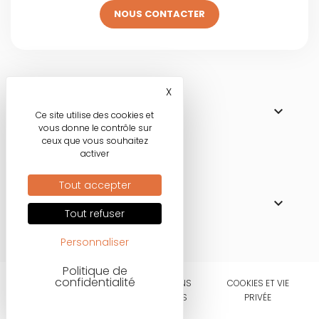
NOUS CONTACTER
Visitez une de
X
Masquer le bandeau des co

NOS BOUTIQUES
Ce site utilise des cookies et
vous donne le contrôle sur
ceux que vous souhaitez
activer
Nos engagements
Tout accepter

MODE RESPONSABLE
Tout refuser
Personnaliser
Politique de
confidentialité
CONDITIONS
MENTIONS
COOKIES ET VIE
D'UTILISATIONS
LÉGALES
PRIVÉE