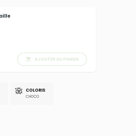
aille

AJOUTER AU PANIER
COLORIS
CHOCO