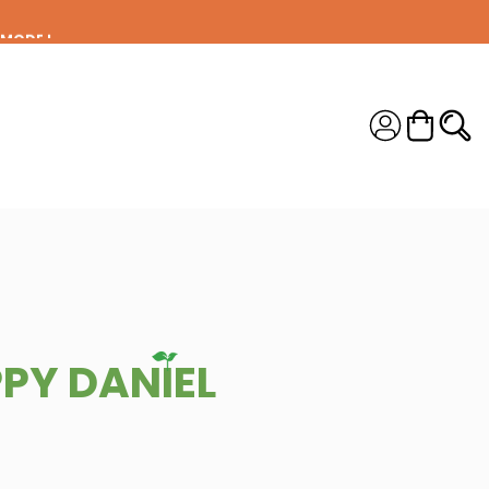
 MODE !
S !
PY DANIEL