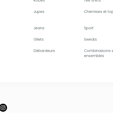
Robes
Tee shirts
Jupes
Chemises et to
Jeans
Sport
Gilets
Sweats
Débardeurs
Combinaisons 
ensembles