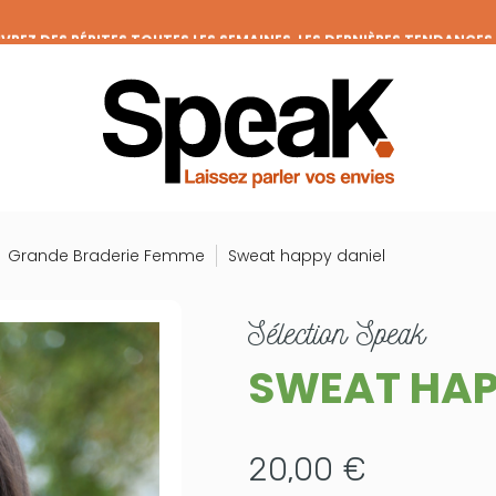
REZ DES PÉPITES TOUTES LES SEMAINES, LES DERNIÈRES TENDANCES
FRAIS DE PORT OFFERTS DÈS 50€ D'ACHAT (HORS REMISES)
VENEZ MEMBRE DE LA CLIQUE ET BÉNÉFICIEZ DE NOMBREUX AVANTAGE
GRANDE BRADERIE : TOUTES VOS ENVIES À PRIX RONDS !
Grande Braderie Femme
Sweat happy daniel
sélection
Speak
SWEAT HAP
20,00 €