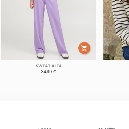

SWEAT ALFA
34,99 €