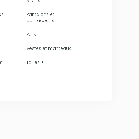
Shorts
ps
Pantalons et
pantacourts
Pulls
Vestes et manteaux
et
Tailles +