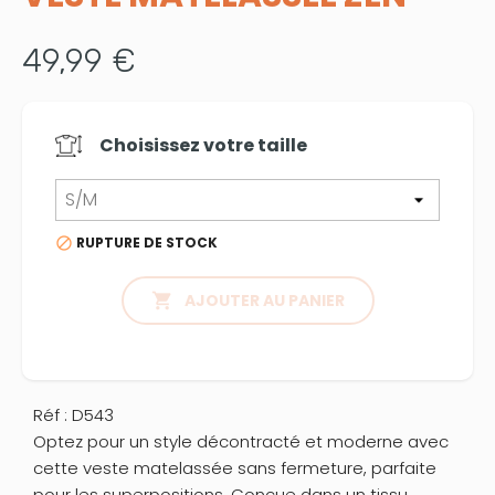
49,99 €
Choisissez votre
taille
RUPTURE DE STOCK


AJOUTER AU PANIER
Réf : D543
Optez pour un style décontracté et moderne avec
cette veste matelassée sans fermeture, parfaite
pour les superpositions. Conçue dans un tissu