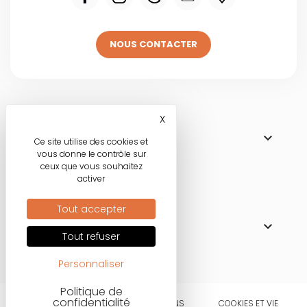
NOUS CONTACTER
Visitez une de
X
Masquer le bandeau des co

NOS BOUTIQUES
Ce site utilise des cookies et
vous donne le contrôle sur
ceux que vous souhaitez
activer
Nos engagements
Tout accepter

MODE RESPONSABLE
Tout refuser
Personnaliser
Politique de
confidentialité
CONDITIONS
MENTIONS
COOKIES ET VIE