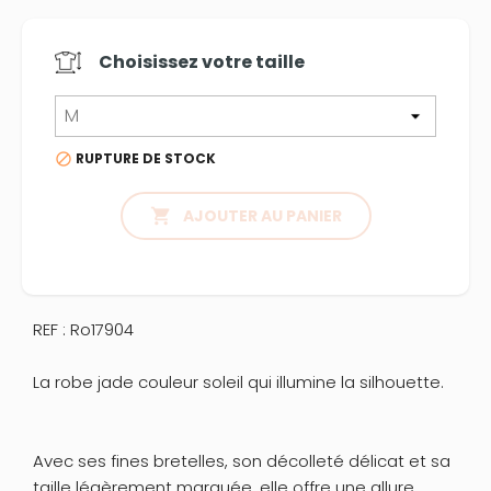
Choisissez votre
taille
RUPTURE DE STOCK


AJOUTER AU PANIER
REF : Ro17904
La robe jade couleur soleil qui illumine la silhouette.
Avec ses fines bretelles, son décolleté délicat et sa
taille légèrement marquée, elle offre une allure