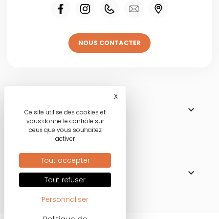
NOUS CONTACTER
Visitez une de
X
Masquer le bandeau des co

NOS BOUTIQUES
Ce site utilise des cookies et
vous donne le contrôle sur
ceux que vous souhaitez
activer
Nos engagements
Tout accepter

MODE RESPONSABLE
Tout refuser
Personnaliser