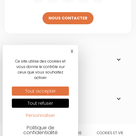
NOUS CONTACTER
Visitez une de
X
Masquer le bandeau des co

NOS BOUTIQUES
Ce site utilise des cookies et
vous donne le contrôle sur
ceux que vous souhaitez
activer
Nos engagements
Tout accepter

MODE RESPONSABLE
Tout refuser
Personnaliser
Politique de
confidentialité
CONDITIONS
MENTIONS
COOKIES ET VIE