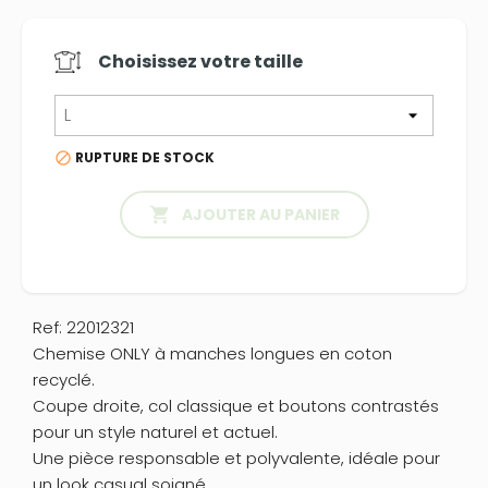
Choisissez votre
taille
RUPTURE DE STOCK


AJOUTER AU PANIER
Ref: 22012321
Chemise ONLY à manches longues en coton
recyclé.
Coupe droite, col classique et boutons contrastés
pour un style naturel et actuel.
Une pièce responsable et polyvalente, idéale pour
un look casual soigné.