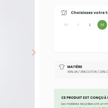
Choisissez votre
t
XS
S
L
M
MATIÈRE
45% LIN / 35% COTON / 20%
CE PRODUIT EST CONÇU À 
Les matières recyclées ont un i