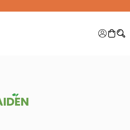
 MODE !
S !
AIDEN