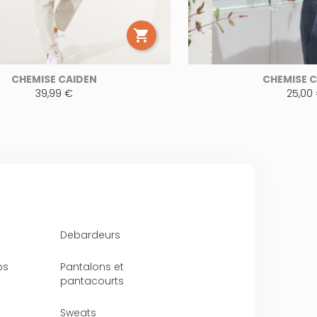

CHEMISE CAIDEN
CHEMISE 
39,99 €
25,00
Debardeurs
ps
Pantalons et
pantacourts
Sweats