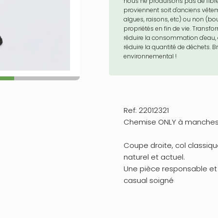
nous ne produisons pas de fibre, 
proviennent soit d'anciens vête
algues, raisons, etc) ou non (bou
propriétés en fin de vie. Transfo
réduire la consommation d'eau, 
réduire la quantité de déchets. B
environnemental !
Ref: 22012321
Chemise ONLY à manches 
Coupe droite, col classiq
naturel et actuel.
Une pièce responsable et 
casual soigné