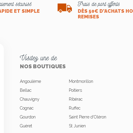
iement sécurisé
Frais de port offerts
APIDE ET SIMPLE
DÈS 50€ D'ACHATS H
REMISES
Visitez une de
NOS BOUTIQUES
Angoulème
Montmorillon
Bellac
Poitiers
Chauvigny
Ribérac
okies
Cognac
Ruffec
Gourdon
Saint Pierre d'Oléron
Guéret
St Junien