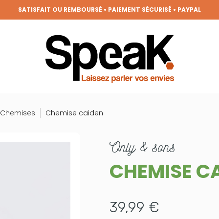
SATISFAIT OU REMBOURSÉ • PAIEMENT SÉCURISÉ • PAYPAL
REZ DES PÉPITES TOUTES LES SEMAINES, LES DERNIÈRES TENDANCES
FRAIS DE PORT OFFERTS DÈS 50€ D'ACHAT (HORS REMISES)
VENEZ MEMBRE DE LA CLIQUE ET BÉNÉFICIEZ DE NOMBREUX AVANTAGE
GRANDE BRADERIE : TOUTES VOS ENVIES À PRIX RONDS !
Chemises
Chemise caiden
only & sons
CHEMISE C
39,99 €