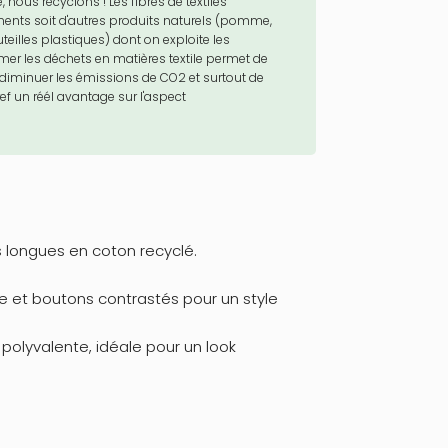
nous recyclons ! Les fibres de textiles
ments soit d'autres produits naturels (pomme,
teilles plastiques) dont on exploite les
rmer les déchets en matières textile permet de
diminuer les émissions de CO2 et surtout de
ref un réél avantage sur l'aspect
longues en coton recyclé.
ue et boutons contrastés pour un style
polyvalente, idéale pour un look