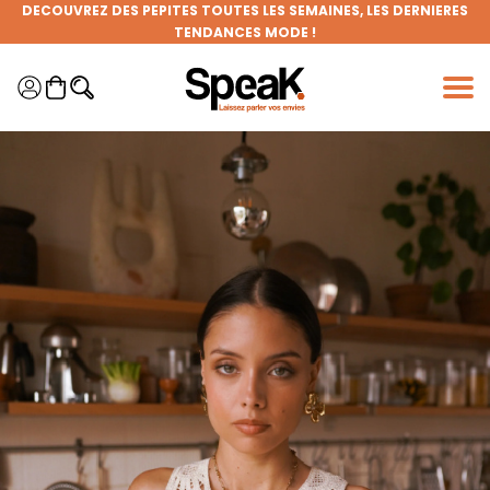
Panneau de gestion des cookies
DÉCOUVREZ DES PÉPITES TOUTES LES SEMAINES, LES DERNIÈRES
TENDANCES MODE !
FRAIS DE PORT OFFERTS DÈS 50€ D'ACHAT (HORS REMISES)
DEVENEZ MEMBRE DE LA CLIQUE ET BÉNÉFICIEZ DE NOMBREUX
AVANTAGES !
GRANDE BRADERIE : TOUTES VOS ENVIES À PRIX RONDS !