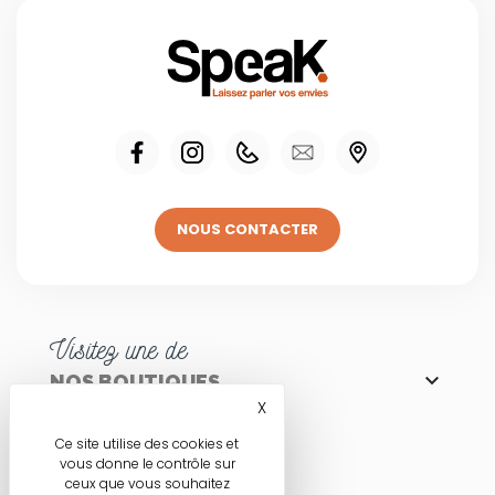
NOUS CONTACTER
Visitez une de

NOS BOUTIQUES
X
Masquer le bandeau des co
Ce site utilise des cookies et
vous donne le contrôle sur
ceux que vous souhaitez
Nos engagements