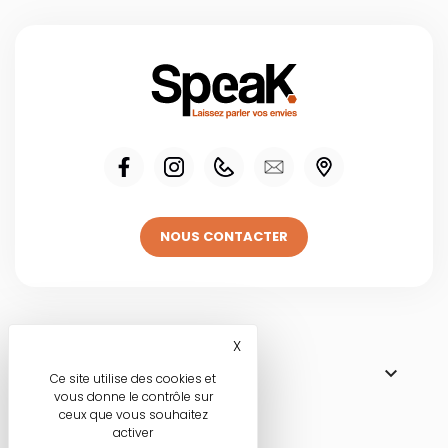
NOUS CONTACTER
Visitez une de
X
Masquer le bandeau des co

NOS BOUTIQUES
Ce site utilise des cookies et
vous donne le contrôle sur
ceux que vous souhaitez
activer