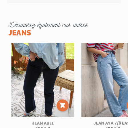
Découvrez également nos autres
JEANS

JEAN ABEL
JEAN AYA 7/8 EA