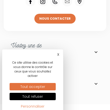
NOUS CONTACTER
Visitez une de

NOS BOUTIQUES
X
Masquer le bandeau des co
Ce site utilise des cookies et
vous donne le contrôle sur
ceux que vous souhaitez
Nos engagements
activer

MODE RESPONSABLE
Tout accepter
Tout refuser
Personnaliser