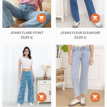


JEANS FLARE POINT
JEANS FLEUR ELEANORE
39,99 €
29,99 €

