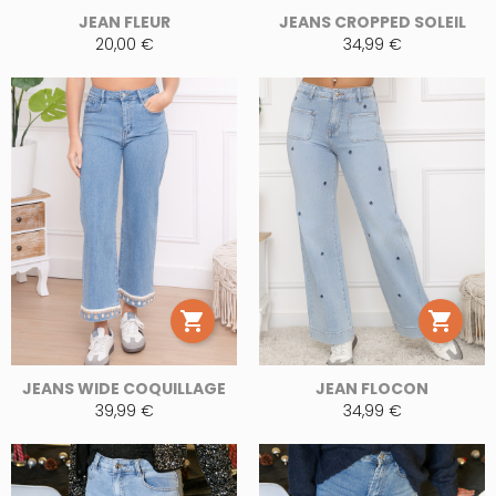
JEAN FLEUR
JEANS CROPPED SOLEIL
20,00 €
34,99 €


JEANS WIDE COQUILLAGE
JEAN FLOCON
39,99 €
34,99 €