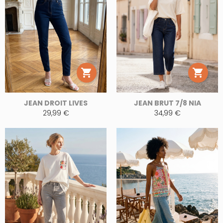


JEAN DROIT LIVES
JEAN BRUT 7/8 NIA
29,99 €
34,99 €