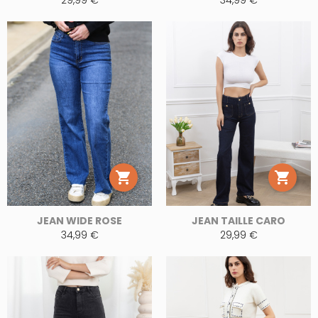


JEAN WIDE ROSE
JEAN TAILLE CARO
34,99 €
29,99 €