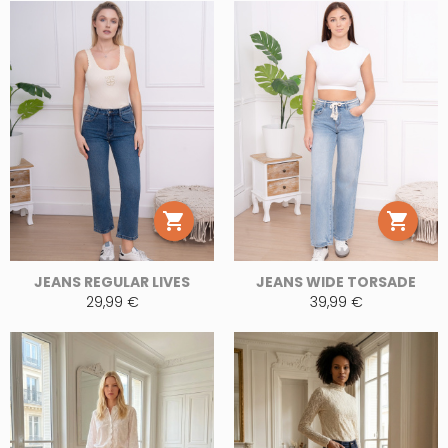


JEANS REGULAR LIVES
JEANS WIDE TORSADE
29,99 €
39,99 €