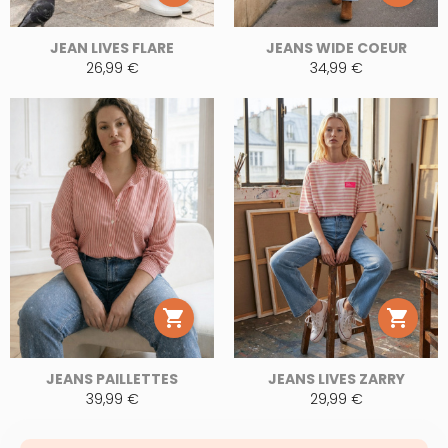
JEAN LIVES FLARE
JEANS WIDE COEUR
26,99 €
34,99 €


JEANS PAILLETTES
JEANS LIVES ZARRY
39,99 €
29,99 €