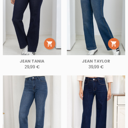


JEAN TANIA
JEAN TAYLOR
29,99 €
39,99 €