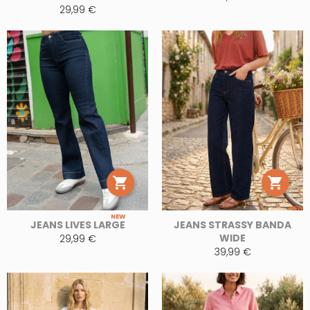
29,99 €


NEW
NEW
JEANS LIVES LARGE
JEANS STRASSY BANDA
WIDE
29,99 €
39,99 €