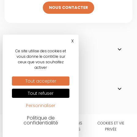
NOUS CONTACTER
Visitez une de
X
Masquer le bandeau des co

NOS BOUTIQUES
Ce site utilise des cookies et
vous donne le contrôle sur
ceux que vous souhaitez
activer
Nos engagements
Tout accepter

MODE RESPONSABLE
Tout refuser
Personnaliser
Politique de
confidentialité
CONDITIONS
MENTIONS
COOKIES ET VIE
D'UTILISATIONS
LÉGALES
PRIVÉE