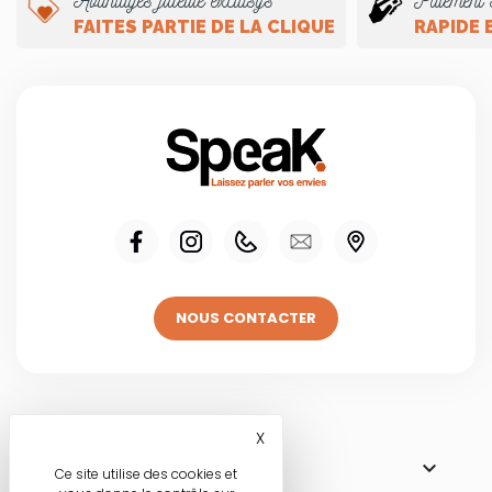
FAITES PARTIE DE LA CLIQUE
RAPIDE 
NOUS CONTACTER
Visitez une de
X
Masquer le bandeau des co

NOS BOUTIQUES
Ce site utilise des cookies et