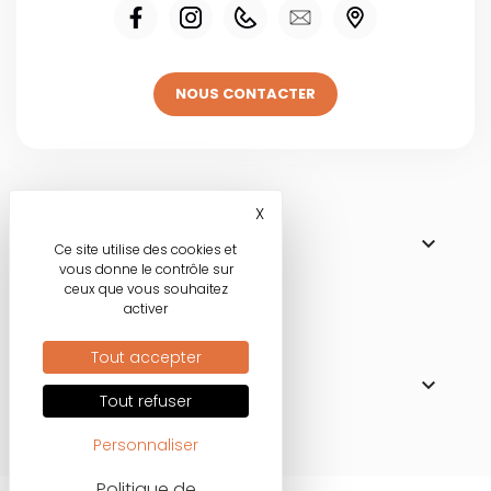
NOUS CONTACTER
Visitez une de
X
Masquer le bandeau des co

NOS BOUTIQUES
Ce site utilise des cookies et
vous donne le contrôle sur
ceux que vous souhaitez
activer
Nos engagements
Tout accepter

MODE RESPONSABLE
Tout refuser
Personnaliser
Politique de