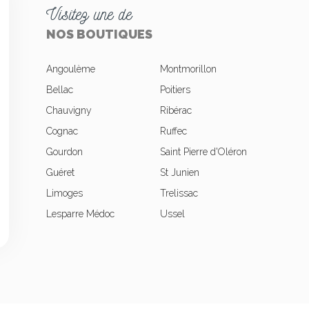
Visitez une de
NOS BOUTIQUES
Angoulème
Montmorillon
Bellac
Poitiers
Chauvigny
Ribérac
okies
Cognac
Ruffec
Gourdon
Saint Pierre d'Oléron
Guéret
St Junien
Limoges
Trelissac
Lesparre Médoc
Ussel