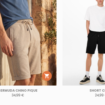

BERMUDA CHINO PIQUE
SHORT C
34,99 €
24,99