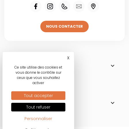
NOUS CONTACTER
Visitez une de
X
Masquer le bandeau des co

NOS BOUTIQUES
Ce site utilise des cookies et
vous donne le contrôle sur
ceux que vous souhaitez
activer
Nos engagements
Tout accepter

MODE RESPONSABLE
Tout refuser
Personnaliser