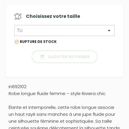
Choisissez votre
taille
RUPTURE DE STOCK


AJOUTER AU PANIER
In892102
Robe longue fluide femme – style Riviera chic
Élante et intemporelle, cette robe longue associe
un haut rayé sans manches à une jupe fluide pour
une silhouette féminine et sophistiquée. Sa taille
ceinturée souligne délicatement la silhouette tandis