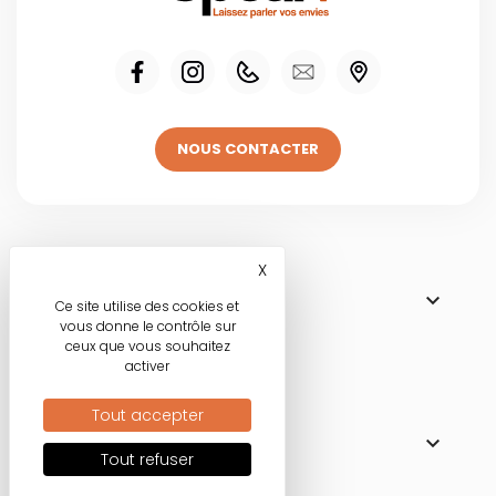
NOUS CONTACTER
Visitez une de
X
Masquer le bandeau des co

NOS BOUTIQUES
Ce site utilise des cookies et
vous donne le contrôle sur
ceux que vous souhaitez
activer
Nos engagements
Tout accepter

MODE RESPONSABLE
Tout refuser