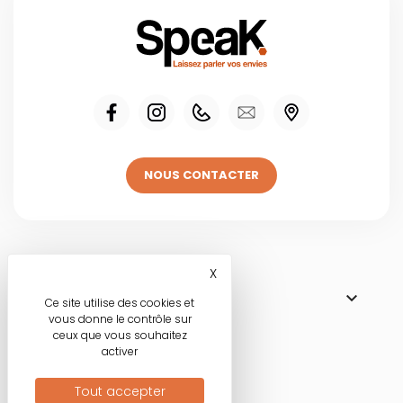
NOUS CONTACTER
Visitez une de
X
Masquer le bandeau des co

NOS BOUTIQUES
Ce site utilise des cookies et
vous donne le contrôle sur
ceux que vous souhaitez
activer
Nos engagements
Tout accepter