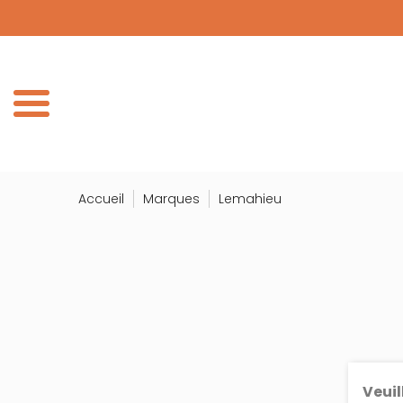
Panneau de gestion des cookies
DÉCOUV
DE
Accueil
Marques
Lemahieu
Veuil