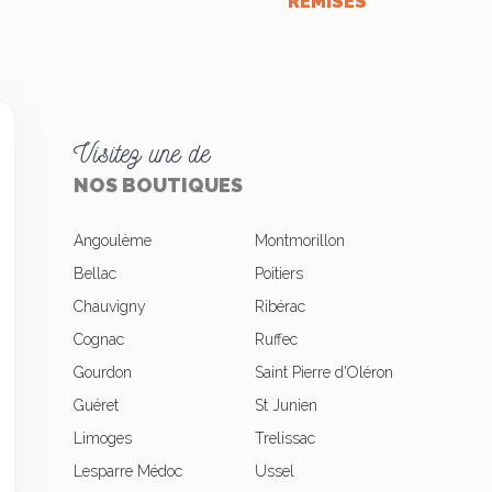
REMISES
Visitez une de
NOS BOUTIQUES
Angoulème
Montmorillon
Bellac
Poitiers
Chauvigny
Ribérac
okies
Cognac
Ruffec
Gourdon
Saint Pierre d'Oléron
Guéret
St Junien
Limoges
Trelissac
Lesparre Médoc
Ussel