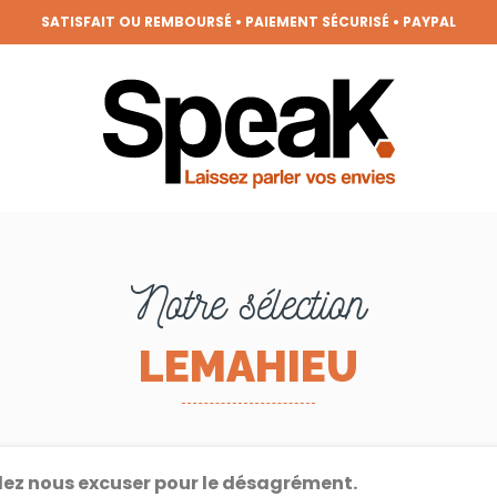
REZ DES PÉPITES TOUTES LES SEMAINES, LES DERNIÈRES TENDANCES
FRAIS DE PORT OFFERTS DÈS 50€ D'ACHAT (HORS REMISES)
VENEZ MEMBRE DE LA CLIQUE ET BÉNÉFICIEZ DE NOMBREUX AVANTAGE
GRANDE BRADERIE : TOUTES VOS ENVIES À PRIX RONDS !
Notre sélection
LEMAHIEU
lez nous excuser pour le désagrément.