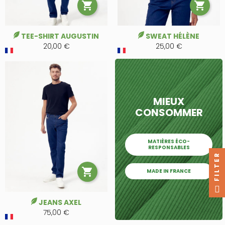


TEE-SHIRT AUGUSTIN
SWEAT HÉLÈNE
20,00 €
25,00 €
MIEUX
CONSOMMER
MATIÈRES ÉCO-
RESPONSABLES
FILTER

MADE IN FRANCE
JEANS AXEL
75,00 €