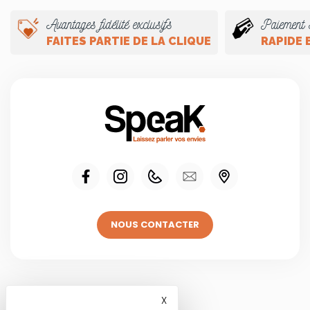
Avantages fidélité exclusifs
Paiement 
FAITES PARTIE DE LA CLIQUE
RAPIDE 
NOUS CONTACTER
Visitez une de
X
Masquer le bandeau des co