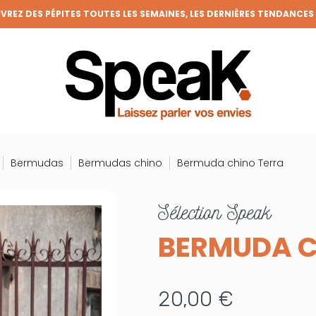
REZ DES PÉPITES TOUTES LES SEMAINES, LES DERNIÈRES TENDANCES
FRAIS DE PORT OFFERTS DÈS 50€ D'ACHAT (HORS REMISES)
VENEZ MEMBRE DE LA CLIQUE ET BÉNÉFICIEZ DE NOMBREUX AVANTAGE
GRANDE BRADERIE : TOUTES VOS ENVIES À PRIX RONDS !
Bermudas
Bermudas chino
Bermuda chino Terra
sélection
Speak
BERMUDA C
20,00 €