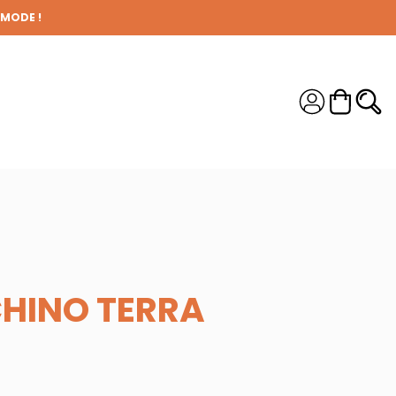
 MODE !
S !
HINO TERRA