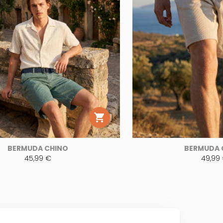

BERMUDA CHINO
BERMUDA 
45,99 €
49,99