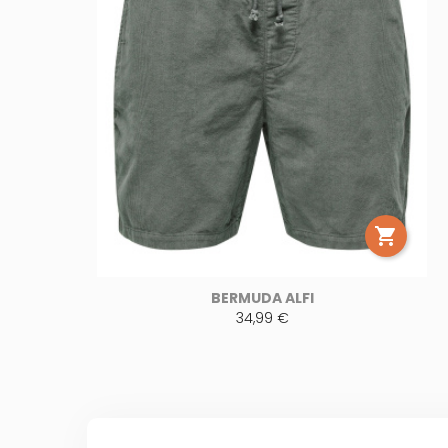

BERMUDA ALFI
34,99 €