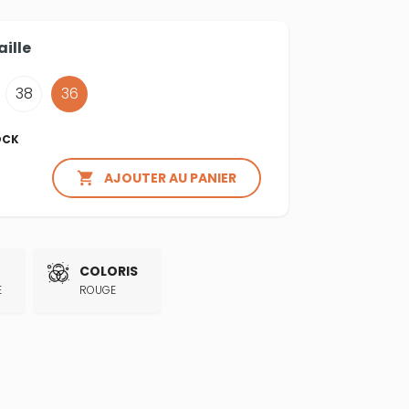
aille
38
36
OCK

AJOUTER AU PANIER
COLORIS
E
ROUGE