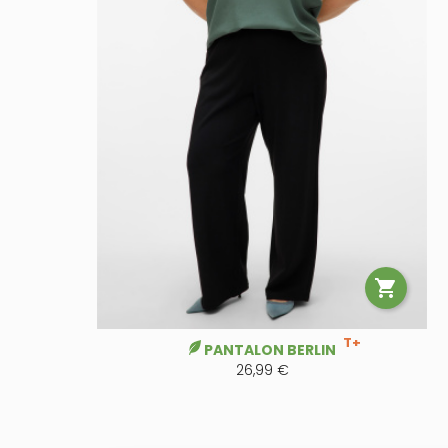

T+
PANTALON BERLIN
26,99 €