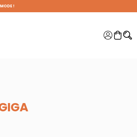
 MODE !
S !
GIGA