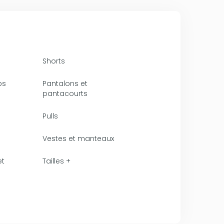
Shorts
ps
Pantalons et
pantacourts
Pulls
Vestes et manteaux
et
Tailles +