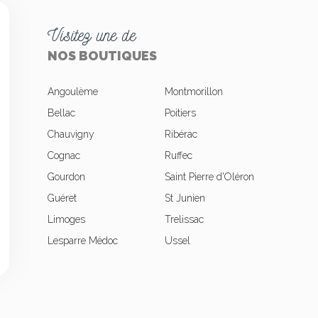
Visitez une de
NOS BOUTIQUES
Angoulème
Montmorillon
Bellac
Poitiers
Chauvigny
Ribérac
okies
Cognac
Ruffec
Gourdon
Saint Pierre d'Oléron
Guéret
St Junien
Limoges
Trelissac
Lesparre Médoc
Ussel