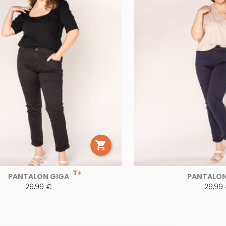

T+
PANTALON GIGA
PANTALON
29,99 €
29,99