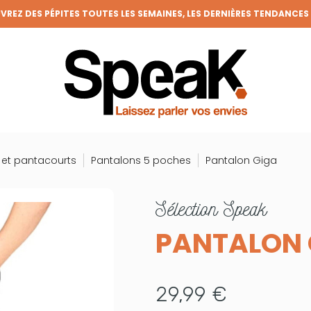
REZ DES PÉPITES TOUTES LES SEMAINES, LES DERNIÈRES TENDANCES
FRAIS DE PORT OFFERTS DÈS 50€ D'ACHAT (HORS REMISES)
VENEZ MEMBRE DE LA CLIQUE ET BÉNÉFICIEZ DE NOMBREUX AVANTAGE
GRANDE BRADERIE : TOUTES VOS ENVIES À PRIX RONDS !
 et pantacourts
Pantalons 5 poches
Pantalon Giga
sélection
Speak
PANTALON 
29,99 €