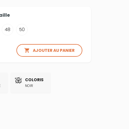
aille
48
50

AJOUTER AU PANIER
COLORIS
E
NOIR