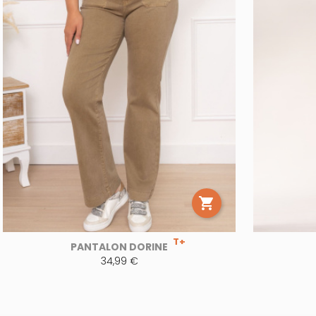

T+
PANTALON DORINE
34,99 €